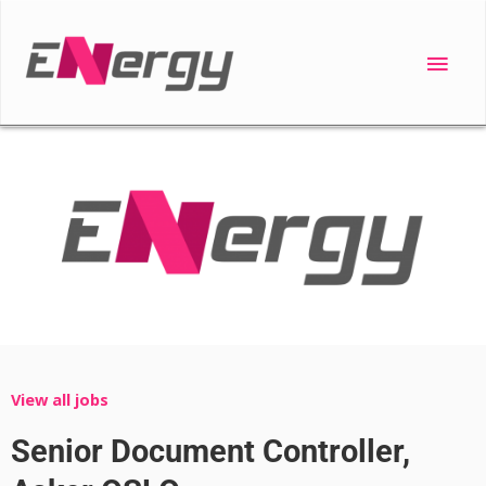
Skip
to
Main
content
Men
View all jobs
Senior Document Controller,